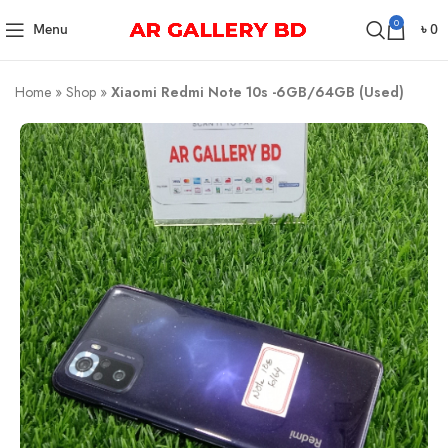
0
Menu
৳
0
Home
»
Shop
»
Xiaomi Redmi Note 10s -6GB/64GB (Used)