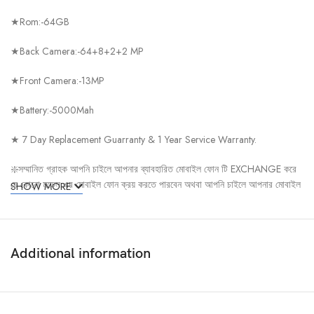
★Rom:-64GB
★Back Camera:-64+8+2+2 MP
★Front Camera:-13MP
★Battery:-5000Mah
★ 7 Day Replacement Guarranty & 1 Year Service Warranty.
❇️সম্মানিত গ্রাহক আপনি চাইলে আপনার ব্যাবহারিত মোবাইল ফোন টি EXCHANGE করে
যে কোনো মডেল এর মোবাইল ফোন ক্রয় করতে পারবেন অথবা আপনি চাইলে আপনার মোবাইল
SHOW MORE
ফোন টি সরাসরি বিক্রয় করতে পারবেন। সেকেত্রে আপনার মোবাইল এর অরিজিনাল IMEI
Maching Box থাকতে হবে।✳️আমরাই দিচ্ছি- সব চেয়ে কম দামে সেরা মোবাইল। ১০০%
অরিজিনাল ফোন।❇️প্রাইজ ১০০% ফিক্সড।
Additional information
Follow us on Bikroy.com,
Facebook Page