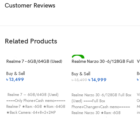
Customer Reviews
Related Products
-3%
Realme 7 – 6GB/64GB (Used)
Realme Narzo 30 -6/128GB Full
V
Box (Used)
Buy & Sell
B
Buy & Sell
Original
Current
৳
13,499
৳
৳
14,999
৳
15,499
price
price
was:
is:
Realme 7 – 6GB/64GB (Used)
V
Realme Narzo 30 -6/128GB Full Box
৳ 15,499.
৳ 14,999.
====Only Phone+Cash memo=====
O
(Used) ====Full Box
Realme-7 ★Ram:-6GB ★Rom:-64GB
M
Phone+Changer+Cash memo=====
★Back Camera:-64+8+2+2MP
i
Realme Narzo 30 ★Ram:-6GB
★Front Camera:-16MP
★
★Rom:-128GB ★Back
★Battery:-5000Mah ★ 7 Day
C
Camera:-48+2+2MP ★Front
Replacement
C
Camera:-16MP