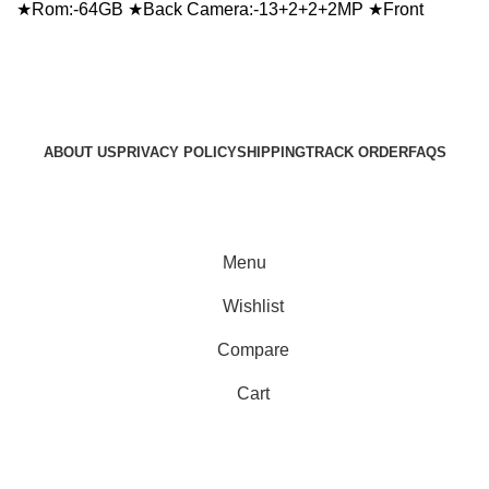
★Rom:-64GB ★Back Camera:-13+2+2+2MP ★Front
ABOUT US
PRIVACY POLICY
SHIPPING
TRACK ORDER
FAQS
© 2024 ARGalleryBD. Devlopment by SBI
Menu
Wishlist
Compare
Cart