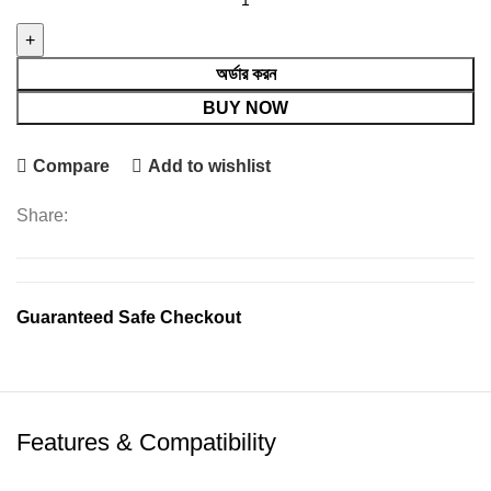
C25Y
-4/128GB
(Used)
অর্ডার করন
quantity
BUY NOW
Compare
Add to wishlist
Share:
Guaranteed Safe Checkout
Features & Compatibility