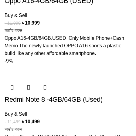
Oppo A16-4GB/64GB (USED)
Buy & Sell
Original
Current
৳
10,999
৳
11,999
price
price
অর্ডার করুন
was:
is:
Oppo A16-4GB/64GB.USED Only Mobile Phone+Cash
৳ 11,999.
৳ 10,999.
Memo The newly launched OPPO A16 sports a plastic
build like any other affordable smartphone.
-9%
Redmi Note 8 -4GB/64GB (Used)
Buy & Sell
Original
Current
৳
10,499
৳
11,499
price
price
অর্ডার করুন