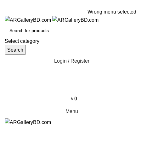
ADD ANYTHING HERE OR JUST REMOVE IT…
Wrong menu selected
Select category
Search
Login / Register
৳
0
Menu