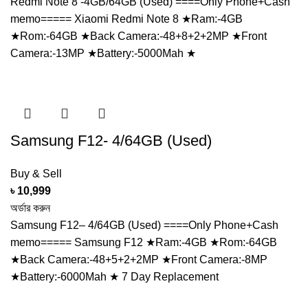
was:
is:
Redmi Note 8 -4GB/64GB (Used) ====Only Phone+Cash
৳ 11,499.
৳ 10,499.
memo===== Xiaomi Redmi Note 8 ★Ram:-4GB
★Rom:-64GB ★Back Camera:-48+8+2+2MP ★Front
Camera:-13MP ★Battery:-5000Mah ★
Samsung F12- 4/64GB (Used)
Buy & Sell
৳
10,999
অর্ডার করুন
Samsung F12– 4/64GB (Used) ====Only Phone+Cash
memo===== Samsung F12 ★Ram:-4GB ★Rom:-64GB
★Back Camera:-48+5+2+2MP ★Front Camera:-8MP
★Battery:-6000Mah ★ 7 Day Replacement