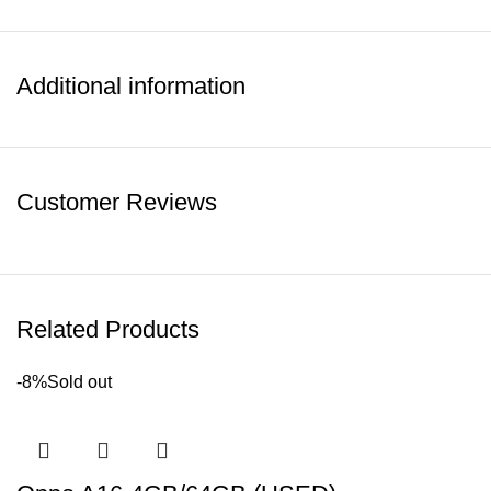
EXCHANGE করে যে কোনো মডেল এর মোবাইল ফোন ক্রয় করতে পারবেন
অথবা আপনি চাইলে আপনার মোবাইল ফোন টি সরাসরি বিক্রয় করতে পারবেন।
সেকেত্রে আপনার মোবাইল এর অরিজিনাল IMEI Maching Box থাকতে হবে।
Additional information
✳️আমরাই দিচ্ছি- সব চেয়ে কম দামে সেরা মোবাইল। ১০০% অরিজিনাল ফোন।
❇️প্রাইজ ১০০% ফিক্সড।
Follow us on Bikroy.com,
Facebook Page
Customer Reviews
SHOW MORE
Related Products
-8%
Sold out